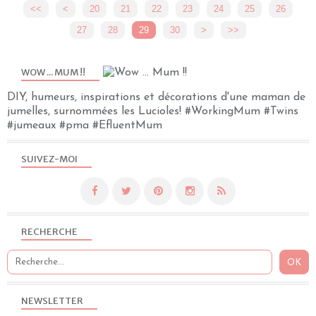
<<
<
10
20
21
22
23
24
25
26
27
28
29
30
40
>
>>
WOW ... MUM !!
DIY, humeurs, inspirations et décorations d'une maman de
jumelles, surnommées les Lucioles! #WorkingMum #Twins
#jumeaux #pma #EfluentMum
SUIVEZ-MOI
RECHERCHE
NEWSLETTER