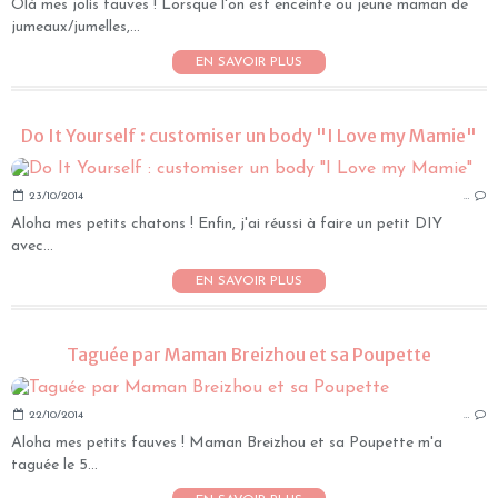
Olà mes jolis fauves ! Lorsque l'on est enceinte ou jeune maman de
jumeaux/jumelles,...
EN SAVOIR PLUS
Do It Yourself : customiser un body "I Love my Mamie"
23/10/2014
…
Aloha mes petits chatons ! Enfin, j'ai réussi à faire un petit DIY
avec...
EN SAVOIR PLUS
Taguée par Maman Breizhou et sa Poupette
22/10/2014
…
Aloha mes petits fauves ! Maman Breizhou et sa Poupette m'a
taguée le 5...