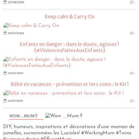
22/06/2016
…
Keep calm & Carry On
29/01/2022
…
Enfants en danger : dans le doute, agissez !
{#ViolencesFaitesAuxEnfants}
01/03/2017
…
Bébé en vacances - prévention et 1ers soins : le Kit !
14/07/2015
…
WOW ... MUM !!
DIY, humeurs, inspirations et décorations d'une maman de
jumelles, surnommées les Lucioles! #WorkingMum #Twins