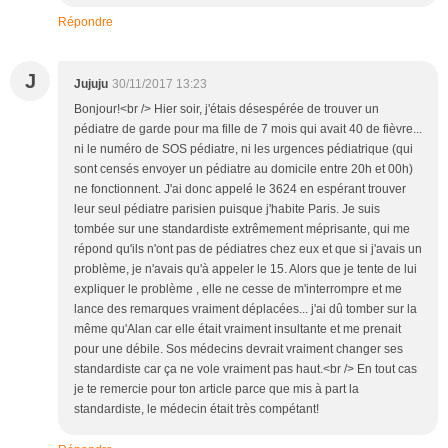
Répondre
J
Jujuju
30/11/2017 13:23
Bonjour!<br /> Hier soir, j'étais désespérée de trouver un
pédiatre de garde pour ma fille de 7 mois qui avait 40 de fièvre...
ni le numéro de SOS pédiatre, ni les urgences pédiatrique (qui
sont censés envoyer un pédiatre au domicile entre 20h et 00h)
ne fonctionnent. J'ai donc appelé le 3624 en espérant trouver
leur seul pédiatre parisien puisque j'habite Paris. Je suis
tombée sur une standardiste extrêmement méprisante, qui me
répond qu'ils n'ont pas de pédiatres chez eux et que si j'avais un
problème, je n'avais qu'à appeler le 15. Alors que je tente de lui
expliquer le problème , elle ne cesse de m'interrompre et me
lance des remarques vraiment déplacées... j'ai dû tomber sur la
même qu'Alan car elle était vraiment insultante et me prenait
pour une débile. Sos médecins devrait vraiment changer ses
standardiste car ça ne vole vraiment pas haut.<br /> En tout cas
je te remercie pour ton article parce que mis à part la
standardiste, le médecin était très compétant!