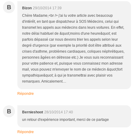
B
Bizon
29/10/2014 17:39
Chère Madame,<br /> j'ai lu votre article avec beaucoup
d'intérêt, en tant que dispatcheur à SOS Médecins, celui qui
transmet les appels aux médecins dans leurs voitures. En effet,
notre délai habituel de &quot;moins d'une heure&quot; est
parfois dépassé car nous devons trier les appels selon leur
degré d'urgence (par exemple la priorité doit être attribué aux
crises d'asthme, problèmes cardiaques, coliques néphrétiques,
personnes âgées en détresse etc.) Je vous suis reconnaissant
pour votre patience et, puisque vous connaissez mon adresse
mail, vous pouvez m'envoyer le nom de ce médecin &quot;fort
sympathique&quot; à qui je transmettrai avec plaisir vos
remarques. Amicalement....
Répondre
B
Bernieshoot
28/10/2014 17:40
un retour d'expérience important, merci de ce partage
Répondre