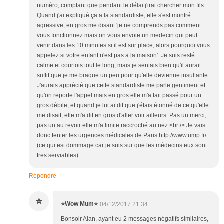
numéro, comptant que pendant le délai j'irai chercher mon fils.
Quand j'ai expliqué ça a la standardiste, elle s'est montré
agressive, en gros me disant 'je ne comprends pas comment
vous fonctionnez mais on vous envoie un medecin qui peut
venir dans les 10 minutes si il est sur place, alors pourquoi vous
appelez si votre enfant n'est pas a la maison'. Je suis resté
calme et courtois tout le long, mais je sentais bien qu'il aurait
suffit que je me braque un peu pour qu'elle devienne insultante.
J'aurais apprécié que cette standardiste me parle gentiment et
qu'on reporte l'appel mais en gros elle m'a fait passé pour un
gros débile, et quand je lui ai dit que j'étais étonné de ce qu'elle
me disait, elle m'a dit en gros d'aller voir ailleurs. Pas un merci,
pas un au revoir elle m'a limite raccroché au nez.<br /> Je vais
donc tenter les urgences médicales de Paris http://www.ump.fr/
(ce qui est dommage car je suis sur que les médecins eux sont
tres serviables)
Répondre
⭐
⭐️Wow Mum⭐️
04/12/2017 21:34
Bonsoir Alan, ayant eu 2 messages négatifs similaires,