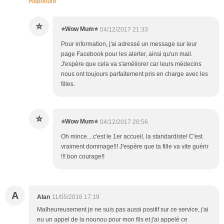
Répondre
⭐
⭐️Wow Mum⭐️
04/12/2017 21:33
Pour information, j'ai adressé un message sur leur
page Facebook pour les alerter, ainsi qu'un mail.
J'espère que cela va s'améliorer car leurs médecins
nous ont toujours parfaitement pris en charge avec les
filles.
⭐
⭐️Wow Mum⭐️
04/12/2017 20:56
Oh mince....c'est le 1er accueil, la standardiste! C'est
vraiment dommage!!! J'espère que ta fille va vite guérir
!!! bon courage!!
A
Alan
11/05/2016 17:19
Malheureusement je ne suis pas aussi positif sur ce service, j'ai
eu un appel de la nounou pour mon fils et j'ai appelé ce