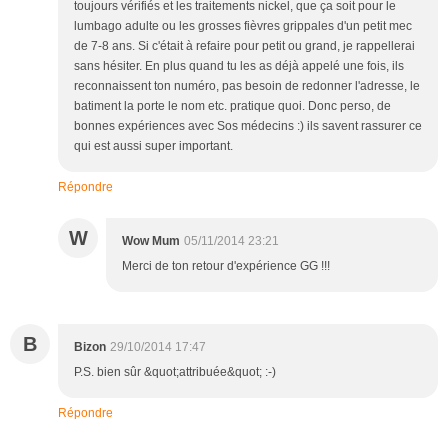
toujours vérifiés et les traitements nickel, que ça soit pour le
lumbago adulte ou les grosses fièvres grippales d'un petit mec
de 7-8 ans. Si c'était à refaire pour petit ou grand, je rappellerai
sans hésiter. En plus quand tu les as déjà appelé une fois, ils
reconnaissent ton numéro, pas besoin de redonner l'adresse, le
batiment la porte le nom etc. pratique quoi. Donc perso, de
bonnes expériences avec Sos médecins :) ils savent rassurer ce
qui est aussi super important.
Répondre
W
Wow Mum
05/11/2014 23:21
Merci de ton retour d'expérience GG !!!
B
Bizon
29/10/2014 17:47
P.S. bien sûr &quot;attribuée&quot; :-)
Répondre