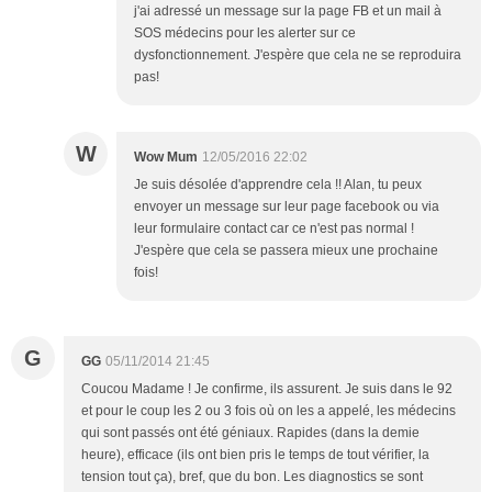
j'ai adressé un message sur la page FB et un mail à
SOS médecins pour les alerter sur ce
dysfonctionnement. J'espère que cela ne se reproduira
pas!
W
Wow Mum
12/05/2016 22:02
Je suis désolée d'apprendre cela !! Alan, tu peux
envoyer un message sur leur page facebook ou via
leur formulaire contact car ce n'est pas normal !
J'espère que cela se passera mieux une prochaine
fois!
G
GG
05/11/2014 21:45
Coucou Madame ! Je confirme, ils assurent. Je suis dans le 92
et pour le coup les 2 ou 3 fois où on les a appelé, les médecins
qui sont passés ont été géniaux. Rapides (dans la demie
heure), efficace (ils ont bien pris le temps de tout vérifier, la
tension tout ça), bref, que du bon. Les diagnostics se sont