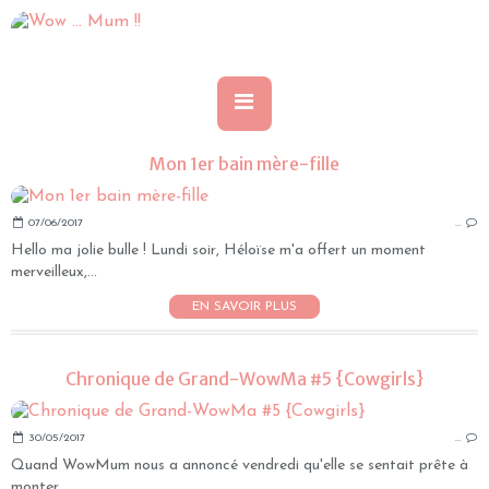
Mon 1er bain mère-fille
07/06/2017
…
Hello ma jolie bulle ! Lundi soir, Héloïse m'a offert un moment
merveilleux,...
EN SAVOIR PLUS
Chronique de Grand-WowMa #5 {Cowgirls}
30/05/2017
…
Quand WowMum nous a annoncé vendredi qu'elle se sentait prête à
monter...