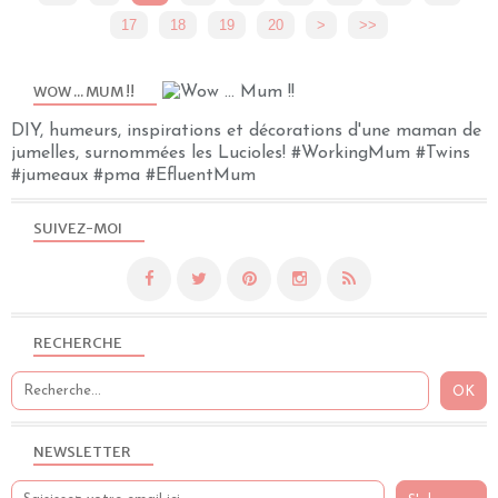
17
18
19
20
30
40
>
>>
WOW ... MUM !!
DIY, humeurs, inspirations et décorations d'une maman de
jumelles, surnommées les Lucioles! #WorkingMum #Twins
#jumeaux #pma #EfluentMum
SUIVEZ-MOI
RECHERCHE
NEWSLETTER