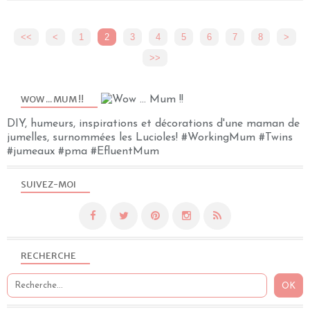
<<
<
1
2
3
4
5
6
7
8
>
>>
WOW ... MUM !!
DIY, humeurs, inspirations et décorations d'une maman de
jumelles, surnommées les Lucioles! #WorkingMum #Twins
#jumeaux #pma #EfluentMum
SUIVEZ-MOI
RECHERCHE