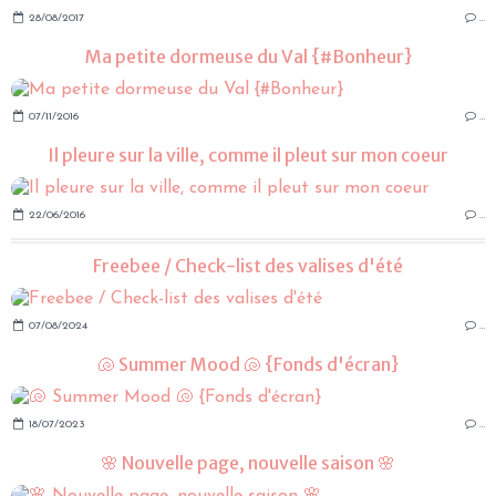
28/08/2017
…
Ma petite dormeuse du Val {#Bonheur}
07/11/2016
…
Il pleure sur la ville, comme il pleut sur mon coeur
22/06/2016
…
Freebee / Check-list des valises d'été
07/08/2024
…
🐚 Summer Mood 🐚 {Fonds d'écran}
18/07/2023
…
🌸 Nouvelle page, nouvelle saison 🌸