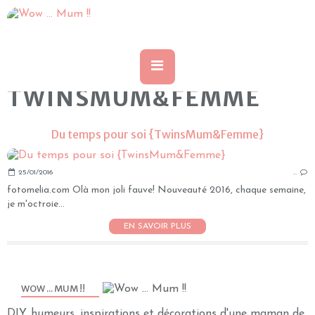
TWINSMUM&FEMME
Du temps pour soi {TwinsMum&Femme}
25/01/2016
…
fotomelia.com Olà mon joli fauve! Nouveauté 2016, chaque semaine,
je m'octroie...
EN SAVOIR PLUS
WOW ... MUM !!
DIY, humeurs, inspirations et décorations d'une maman de