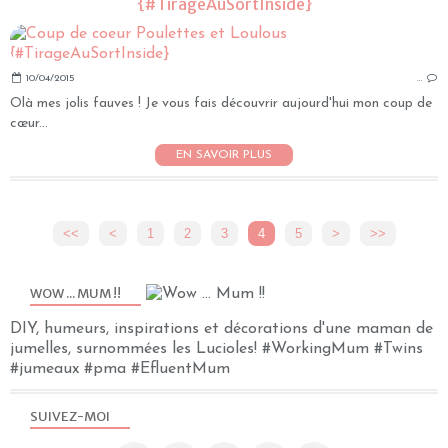
{#TirageAuSortInside}
10/04/2015
…
Olà mes jolis fauves ! Je vous fais découvrir aujourd'hui mon coup de
cœur...
EN SAVOIR PLUS
<<
<
1
2
3
4
5
>
>>
WOW ... MUM !!
DIY, humeurs, inspirations et décorations d'une maman de
jumelles, surnommées les Lucioles! #WorkingMum #Twins
#jumeaux #pma #EfluentMum
SUIVEZ-MOI