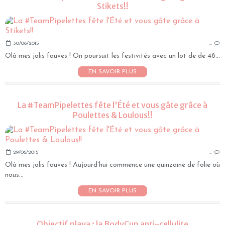
Stikets!!
30/06/2015
…
Olà mes jolis fauves ! On poursuit les festivités avec un lot de de 48...
EN SAVOIR PLUS
La #TeamPipelettes fête l'Été et vous gâte grâce à
Poulettes & Loulous!!
29/06/2015
…
Olà mes jolis fauves ! Aujourd'hui commence une quinzaine de folie où
nous...
EN SAVOIR PLUS
Objectif playa : la BodyCup anti-cellulite