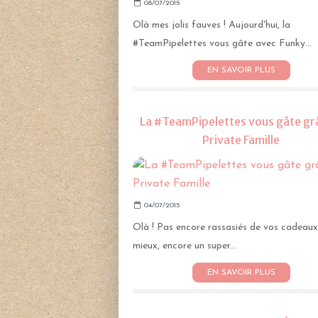
08/07/2015
Olà mes jolis fauves ! Aujourd'hui, la
#TeamPipelettes vous gâte avec Funky...
EN SAVOIR PLUS
La #TeamPipelettes vous gâte gr
Private Famille
04/07/2015
Olà ! Pas encore rassasiés de vos cadeaux
mieux, encore un super...
EN SAVOIR PLUS