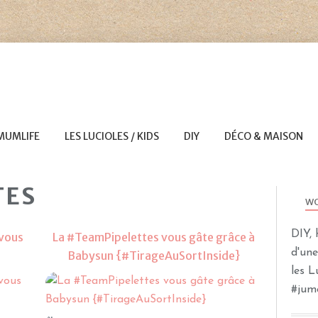
MUMLIFE
LES LUCIOLES / KIDS
DIY
DÉCO & MAISON
TES
WO
DIY, 
 vous
La #TeamPipelettes vous gâte grâce à
d'un
Babysun {#TirageAuSortInside}
les 
TIRAGES AU SORT
#jum
CONCOURS