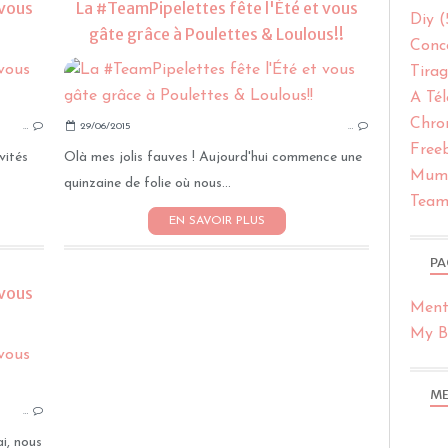
 vous
La #TeamPipelettes fête l'Été et vous
Diy
(
gâte grâce à Poulettes & Loulous!!
Conc
Tirag
CONCOURS
A Tél
TIRAGES AU SORT
Chro
…
29/06/2015
…
TEAMPIPELETTES
Free
vités
Olà mes jolis fauves ! Aujourd'hui commence une
Muml
quinzaine de folie où nous...
Team
EN SAVOIR PLUS
PA
 vous
Ment
My Bl
TEAMPIPELETTES
CONCOURS
ME
…
TIRAGES AU SORT
i, nous