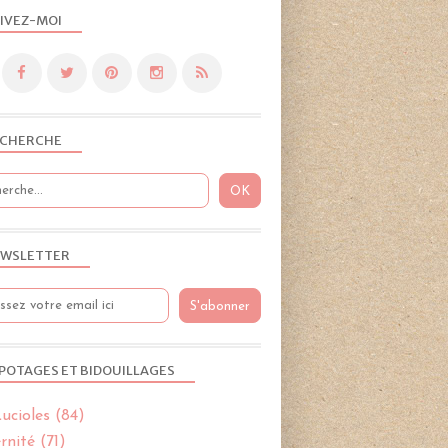
TIRAGES AU SORT
IVEZ-MOI
CHERCHE
TIRAGES AU SORT
WSLETTER
TEAMPIPELETTES
CONCOURS
POTAGES ET BIDOUILLAGES
ucioles
(84)
rnité
(71)