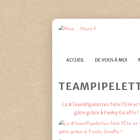
ACCUEIL
DE VOUS À MOI
TEAMPIPELET
La #TeamPipelettes fête l'Été et
gâte grâce à Funky Giraffe !