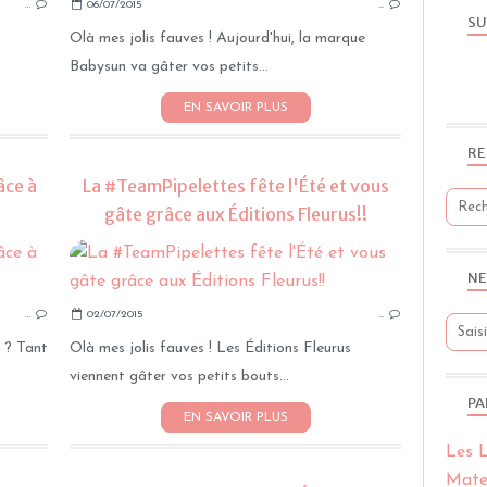
…
06/07/2015
…
TEAMPIPELETTES
SU
Olà mes jolis fauves ! Aujourd'hui, la marque
Babysun va gâter vos petits...
EN SAVOIR PLUS
RE
âce à
La #TeamPipelettes fête l'Été et vous
gâte grâce aux Éditions Fleurus!!
TIRAGES AU SORT
NE
TEAMPIPELETTES
…
02/07/2015
…
CONCOURS
 ? Tant
Olà mes jolis fauves ! Les Éditions Fleurus
viennent gâter vos petits bouts...
PA
EN SAVOIR PLUS
Les L
Mate