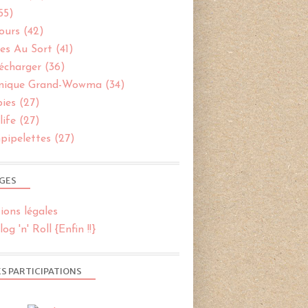
55)
ours
(42)
es Au Sort
(41)
TIRAGES AU SORT
écharger
(36)
CONCOURS
nique Grand-Wowma
(34)
TEAMPIPELETTES
bies
(27)
ife
(27)
pipelettes
(27)
GES
ions légales
og 'n' Roll {Enfin !!}
S PARTICIPATIONS