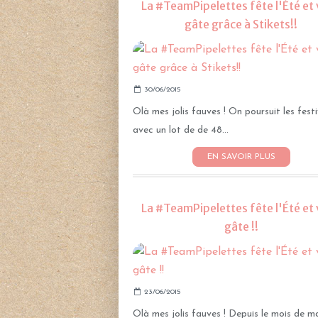
La #TeamPipelettes fête l'Été et
gâte grâce à Stikets!!
30/06/2015
Olà mes jolis fauves ! On poursuit les festi
avec un lot de de 48...
EN SAVOIR PLUS
La #TeamPipelettes fête l'Été et
gâte !!
23/06/2015
Olà mes jolis fauves ! Depuis le mois de ma