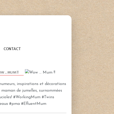
CONTACT
W ... MUM !!
humeurs, inspirations et décorations
e maman de jumelles, surnommées
Lucioles! #WorkingMum #Twins
TEAMPIPELETTES
eaux #pma #EfluentMum
CONCOURS