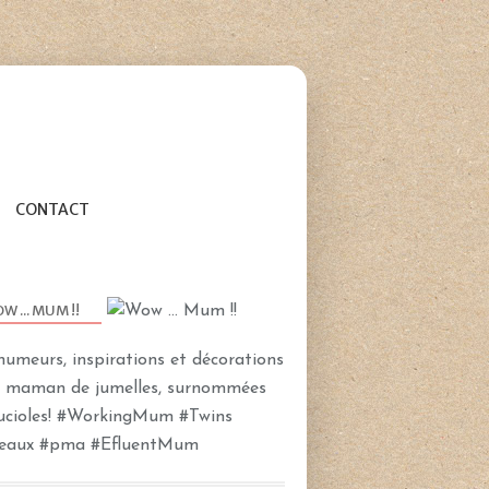
CONTACT
W ... MUM !!
humeurs, inspirations et décorations
e maman de jumelles, surnommées
Lucioles! #WorkingMum #Twins
CHALLENGE
eaux #pma #EfluentMum
INSTAGRAM