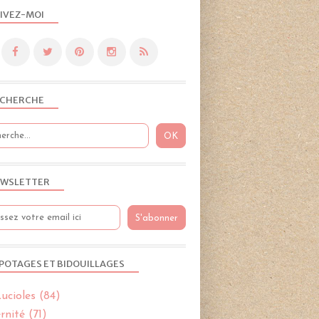
2019PROJET52
IVEZ-MOI
CHERCHE
WSLETTER
POTAGES ET BIDOUILLAGES
ucioles
(84)
rnité
(71)