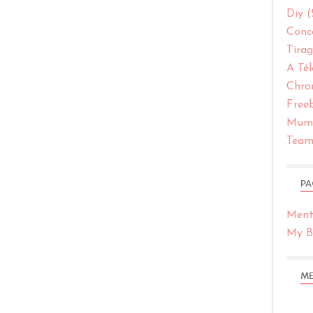
Diy
(
Conc
Tirag
A Tél
Chro
Free
Muml
Team
PA
Ment
My Bl
ME