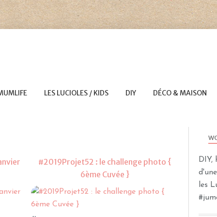
MUMLIFE
LES LUCIOLES / KIDS
DIY
DÉCO & MAISON
2
WO
DIY, 
anvier
#2019Projet52 : le challenge photo {
d'un
6ème Cuvée }
les 
2019PROJET52
#jum
CHALLENGE