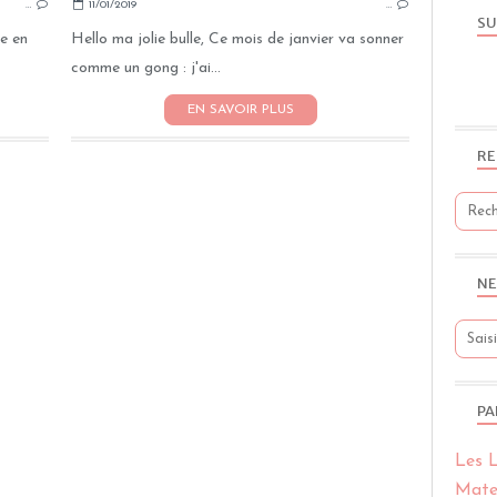
…
11/01/2019
…
PHOTO
SU
INSTAGRAM
ée en
Hello ma jolie bulle, Ce mois de janvier va sonner
comme un gong : j'ai...
EN SAVOIR PLUS
RE
NE
PA
Les L
Mate