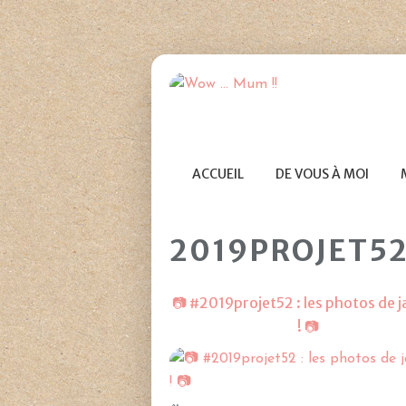
ACCUEIL
DE VOUS À MOI
2019PROJET5
📷 #2019projet52 : les photos de j
! 📷