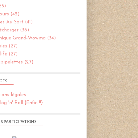
55)
ours
(42)
es Au Sort
(41)
écharger
(36)
nique Grand-Wowma
(34)
bies
(27)
ife
(27)
pipelettes
(27)
GES
ions légales
og 'n' Roll {Enfin !!}
S PARTICIPATIONS