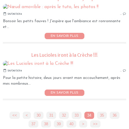
26/06/2014
…
Bonsoir les petits fauves ! J'espère que l'ambiance est ronronnante
et...
EN SAVOIR PLUS
Les Lucioles iront à la Crèche !!!
26/06/2014
…
Pour la petite histoire, deux jours avant mon accouchement, après
mes nombreux...
EN SAVOIR PLUS
<<
<
10
20
30
31
32
33
34
35
36
37
38
39
40
>
>>