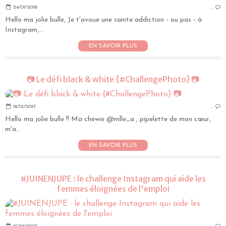
24/01/2018
…
Hello ma jolie bulle, Je t'avoue une sainte addiction - ou pas - à
Instagram,...
EN SAVOIR PLUS
📷 Le défi black & white {#ChallengePhoto} 📷
18/12/2017
…
Hello ma jolie bulle !! Ma chewie @mlle_a , pipelette de mon cœur,
m'a...
EN SAVOIR PLUS
#JUINENJUPE : le challenge Instagram qui aide les
femmes éloignées de l'emploi