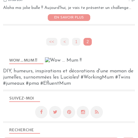
21/06/2017
…
Aloha ma jolie bulle !! Aujourd'hui, je vais te présenter un challenge...
EN SAVOIR PLUS
<<
<
1
2
WOW ... MUM !!
DIY, humeurs, inspirations et décorations d'une maman de
jumelles, surnommées les Lucioles! #WorkingMum #Twins
#jumeaux #pma #EfluentMum
SUIVEZ-MOI
RECHERCHE