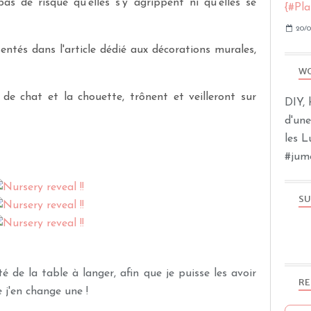
s de risque qu'elles s'y agrippent ni qu'elles se
20/0
entés dans l'article dédié aux décorations murales,
WO
de chat et la chouette, trônent et veilleront sur
DIY, 
d'un
les 
#jum
SU
é de la table à langer, afin que je puisse les avoir
RE
e j'en change une !