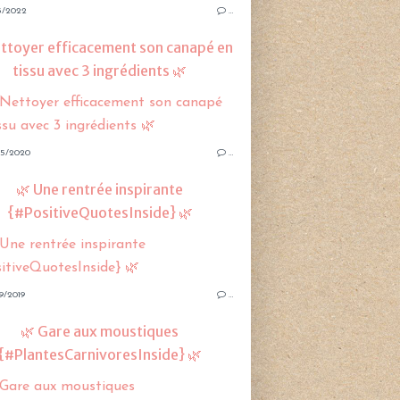
3/2022
…
ettoyer efficacement son canapé en
tissu avec 3 ingrédients 🌿
5/2020
…
🌿 Une rentrée inspirante
{#PositiveQuotesInside} 🌿
9/2019
…
🌿 Gare aux moustiques
{#PlantesCarnivoresInside} 🌿