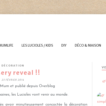
MUMLIFE
LES LUCIOLES / KIDS
DIY
DÉCO & MAISON
DÉCORATION
VO
ery reveal !!
23 FÉVRIER 2014
🌿
Mum et publié depuis Overblog
aines, les Lucioles vont venir au monde.
ès avoir minutieusement concoctée la décoration