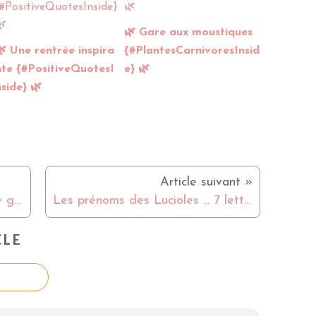
🌿 Gare aux moustiques
🌿 Une rentrée inspira
{#PlantesCarnivoresInsid
nte {#PositiveQuotesI
e} 🌿
nside} 🌿
Grossesse S34 : shooting fin de grossesse, une super expérience pour conserver le souvenir de cette grossesse si précieuse
Les prénoms des Lucioles ... 7 lettres x 2
CLE