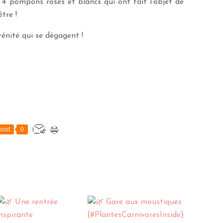
 4 pompons roses et blancs qui ont fait l'objet de
tre !
rénité qui se dégagent !
post
0