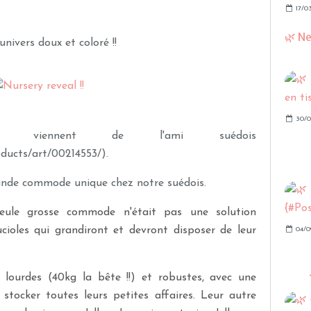
17/0
🌿 N
nivers doux et coloré !!
30/0
ALM
viennent de l'ami suédois
oducts/art/00214553/).
rande commode unique chez notre suédois.
 seule grosse commode n'était pas une solution
ioles qui grandiront et devront disposer de leur
04/0
urdes (40kg la bête !!) et robustes, avec une
stocker toutes leurs petites affaires. Leur autre