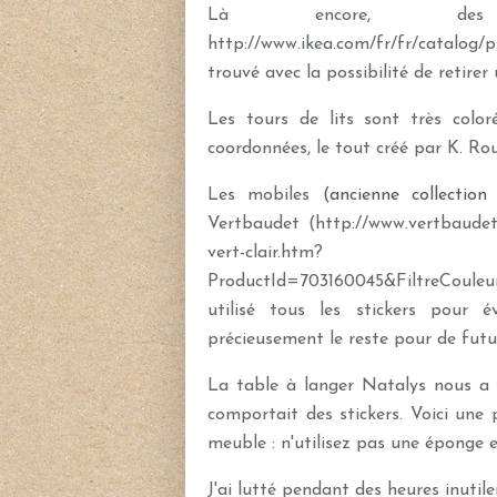
Là encore, des
http://www.ikea.com/fr/fr/catalog
trouvé avec la possibilité de retirer
Les tours de lits sont très colo
coordonnées, le tout créé par K. Ro
Les mobiles
(ancienne collection
Vertbaudet
(
http://www.vertbaudet.
vert-clair.htm?
ProductId=703160045&FiltreCoul
utilisé tous les stickers pour é
précieusement le reste pour de futu
La table à langer Natalys nous a 
comportait des stickers. Voici une p
meuble : n'utilisez pas une éponge 
J'ai lutté pendant des heures inutil