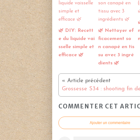
🌿 DIY: Recett
🌿 Nettoyer ef
e du liquide vai
ficacement so
sselle simple et
n canapé en tis
efficace 🌿
su avec 3 ingré
dients 🌿
COMMENTER CET ARTI
Ajouter un commentaire