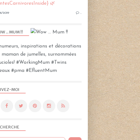
6/2019
…
W ... MUM !!
humeurs, inspirations et décorations
e maman de jumelles, surnommées
Lucioles! #WorkingMum #Twins
eaux #pma #EfluentMum
IVEZ-MOI
CHERCHE