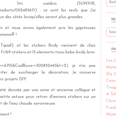
 lits suédois (SUNVIK,
/products/00248567/) : ce sont les seuls que j'ai
 un des côtés lorsqu'elles seront plus grandes.
NE
rés et nous avons également pris les gigoteuses
umanoff !
 Tipiaf)
et l
es stickers Birdy viennent de chez
PA
fr/69-stickers-et-15-elements-tissu-bebe-birdy-love-
Les L
eur=6710&CodBouw=300852445&t=2): je n'ai pas
Mate
viter de surcharger la décoration. Je conserve
Diy
(
rs projets DIY.
Conc
Tirag
été donnée par une amie et ancienne collègue et
A Tél
etite astuce pour retirer d'anciens stickers sur un
Chro
et de l'eau chaude savonneuse.
Free
ement !
Muml