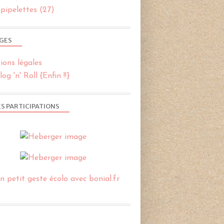
pipelettes
(27)
GES
ions légales
og 'n' Roll {Enfin !!}
S PARTICIPATIONS