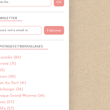
WSLETTER
POTAGES ET BIDOUILLAGES
ucioles
(84)
rnité
(71)
55)
ours
(42)
es Au Sort
(41)
écharger
(36)
nique Grand-Wowma
(34)
bies
(27)
ife
(27)