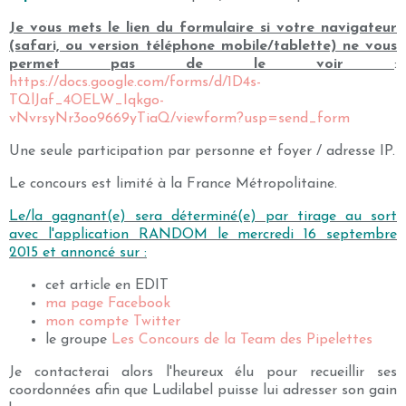
Je vous mets le lien du formulaire si votre navigateur
(safari, ou version téléphone mobile/tablette) ne vous
permet pas de le voir
:
https://docs.google.com/forms/d/1D4s-
TQlJaf_4OELW_Iqkgo-
vNvrsyNr3oo9669yTiaQ/viewform?usp=send_form
Une seule participation par personne et foyer / adresse IP.
Le concours est limité à la France Métropolitaine.
Le/la gagnant(e) sera déterminé(e) par tirage au sort
avec l'application RANDOM le mercredi 16 septembre
2015 et annoncé sur :
cet article en EDIT
ma page Facebook
mon compte Twitter
le groupe
Les Concours de la Team des Pipelettes
Je contacterai alors l'heureux élu pour recueillir ses
coordonnées afin que
Ludilabel puisse lu
i adresser son gain