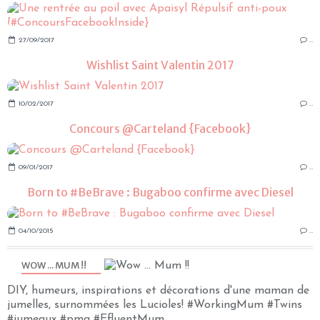
27/09/2017
…
Wishlist Saint Valentin 2017
10/02/2017
…
Concours @Carteland {Facebook}
09/01/2017
…
Born to #BeBrave : Bugaboo confirme avec Diesel
04/10/2015
…
WOW ... MUM !!
DIY, humeurs, inspirations et décorations d'une maman de
jumelles, surnommées les Lucioles! #WorkingMum #Twins
#jumeaux #pma #EfluentMum