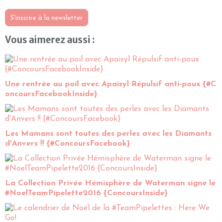
S'inscrire à la newsletter
Vous aimerez aussi :
Une rentrée au poil avec Apaisyl Répulsif anti-poux {#C
oncoursFacebookInside}
Les Mamans sont toutes des perles avec les Diamants
d'Anvers !! {#ConcoursFacebook}
La Collection Privée Hémisphère de Waterman signe le
#NoelTeamPipelette2016 {ConcoursInside}