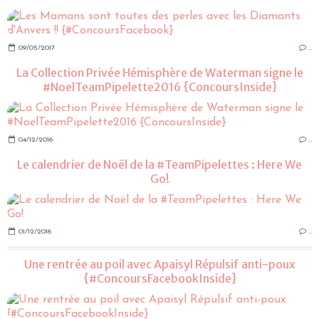
09/05/2017
…
La Collection Privée Hémisphère de Waterman signe le
#NoelTeamPipelette2016 {ConcoursInside}
04/12/2016
…
Le calendrier de Noël de la #TeamPipelettes : Here We
Go!
01/12/2016
…
Une rentrée au poil avec Apaisyl Répulsif anti-poux
{#ConcoursFacebookInside}