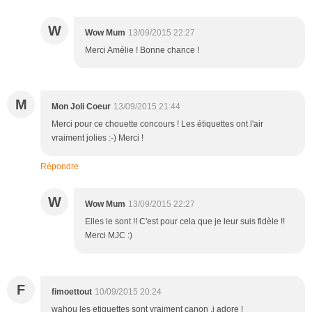
W
Wow Mum
13/09/2015 22:27
Merci Amélie ! Bonne chance !
M
Mon Joli Coeur
13/09/2015 21:44
Merci pour ce chouette concours ! Les étiquettes ont l'air
vraiment jolies :-) Merci !
Répondre
W
Wow Mum
13/09/2015 22:27
Elles le sont !! C'est pour cela que je leur suis fidèle !!
Merci MJC :)
F
fimoettout
10/09/2015 20:24
wahou les etiquettes sont vraiment canon ,j adore !