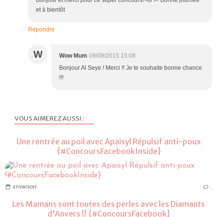
et à bientôt
Répondre
W
Wow Mum
09/09/2015 15:08
Bonjour Al Seye ! Merci !! Je te souhaite bonne chance
!!!
VOUS AIMEREZ AUSSI :
Une rentrée au poil avec Apaisyl Répulsif anti-poux
{#ConcoursFacebookInside}
27/09/2017
…
Les Mamans sont toutes des perles avec les Diamants
d'Anvers !! {#ConcoursFacebook}