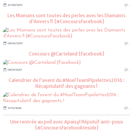
27/09/2017
…
Les Mamans sont toutes des perles avec les Diamants
d'Anvers !! {#ConcoursFacebook}
09/05/2017
…
Concours @Carteland {Facebook}
09/01/2017
…
Calendrier de l'avent du #NoelTeamPipelettes2016 :
Récapitulatif des gagnants !
31/12/2016
…
Une rentrée au poil avec Apaisyl Répulsif anti-poux
{#ConcoursFacebookInside}