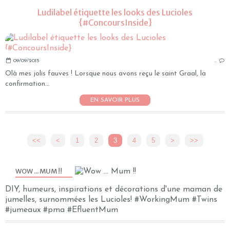
Ludilabel étiquette les looks des Lucioles
{#ConcoursInside}
09/09/2015
…
Olà mes jolis fauves ! Lorsque nous avons reçu le saint Graal, la
confirmation...
EN SAVOIR PLUS
<<
<
1
2
3
4
5
>
>>
WOW ... MUM !!
DIY, humeurs, inspirations et décorations d'une maman de
jumelles, surnommées les Lucioles! #WorkingMum #Twins
#jumeaux #pma #EfluentMum