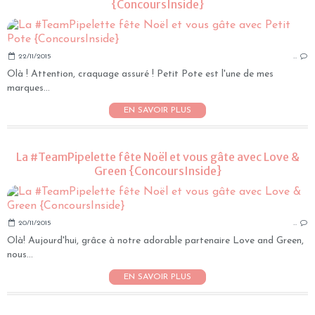
{ConcoursInside}
22/11/2015
…
Olà ! Attention, craquage assuré ! Petit Pote est l'une de mes
marques...
EN SAVOIR PLUS
La #TeamPipelette fête Noël et vous gâte avec Love &
Green {ConcoursInside}
20/11/2015
…
Olà! Aujourd'hui, grâce à notre adorable partenaire Love and Green,
nous...
EN SAVOIR PLUS